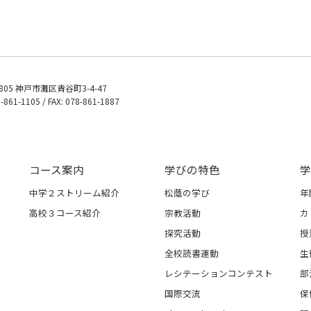
0805 神戸市灘区青谷町3-4-47
8-861-1105 / FAX: 078-861-1887
コース案内
学びの特色
学
中学２ストリーム紹介
松蔭の学び
年
高校３コース紹介
宗教活動
カ
探究活動
授
全校読書運動
生
レシテーションコンテスト
部
国際交流
保