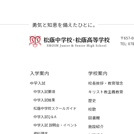
勇気と知恵を備えたひとに。
〒657-
TEL: 07
入学案内
学校案内
中学入試
校長挨拶・教育理念
中学入試要項
キリスト教主義教育
中学入試結果
歴史
松蔭中学校スクールガイド
校歌
中学入試Q＆A
図書館
中学入試 説明会・イベント
施設紹介
資料請求