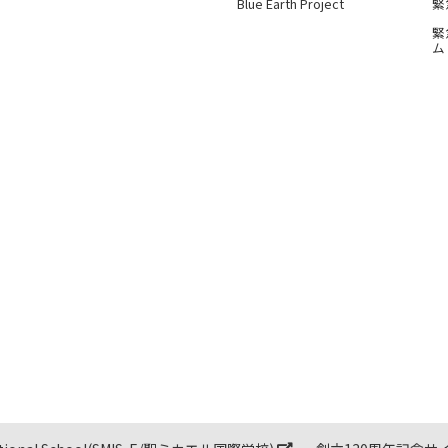
Blue Earth Project
緊
緊
ム