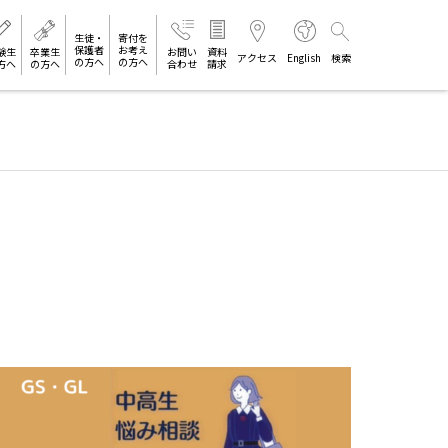
生徒・
寄付を
保護者
お考え
験生
卒業生
お問い
資料
アクセス
English
検索
の方へ
の方へ
方へ
の方へ
合わせ
請求