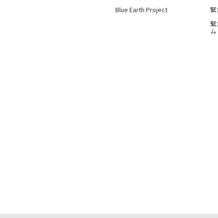
Blue Earth Project
緊
緊
ム