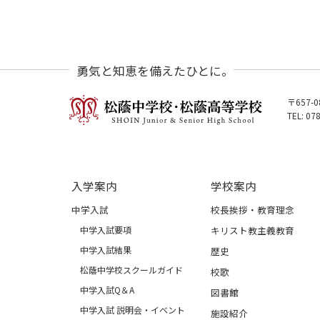
勇気と知恵を備えたひとに。
〒657-
TEL: 07
入学案内
学校案内
中学入試
校長挨拶・教育理念
中学入試要項
キリスト教主義教育
中学入試結果
歴史
松蔭中学校スクールガイド
校歌
中学入試Q＆A
図書館
中学入試 説明会・イベント
施設紹介