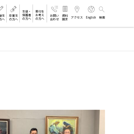
生徒・
寄付を
保護者
お考え
験生
卒業生
お問い
資料
アクセス
English
検索
の方へ
の方へ
方へ
の方へ
合わせ
請求