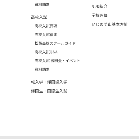
資料請求
制服紹介
学校評価
高校入試
いじめ防止基本方針
高校入試要項
高校入試結果
松蔭高校スクールガイド
高校入試Q&A
高校入試 説明会・イベント
資料請求
転入学・帰国編入学
帰国生・国際生入試