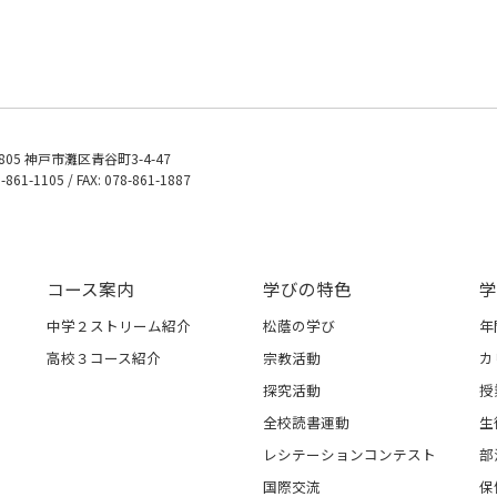
0805 神戸市灘区青谷町3-4-47
8-861-1105 / FAX: 078-861-1887
コース案内
学びの特色
学
中学２ストリーム紹介
松蔭の学び
年
高校３コース紹介
宗教活動
カ
探究活動
授
全校読書運動
生
レシテーションコンテスト
部
国際交流
保