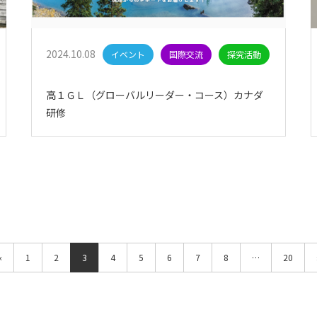
2024.10.08
イベント
国際交流
探究活動
高１ＧＬ（グローバルリーダー・コース）カナダ
研修
«
1
2
3
4
5
6
7
8
…
20