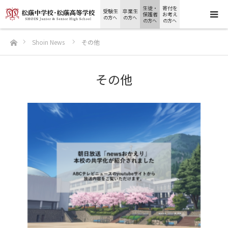
生徒・
寄付を
受験生
卒業生
保護者
お考え
の方へ
の方へ
の方へ
の方へ
ホーム
Shoin News
その他
その他