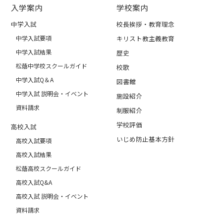
入学案内
学校案内
中学入試
校長挨拶・教育理念
中学入試要項
キリスト教主義教育
中学入試結果
歴史
松蔭中学校スクールガイド
校歌
中学入試Q＆A
図書館
中学入試 説明会・イベント
施設紹介
資料請求
制服紹介
学校評価
高校入試
いじめ防止基本方針
高校入試要項
高校入試結果
松蔭高校スクールガイド
高校入試Q&A
高校入試 説明会・イベント
資料請求