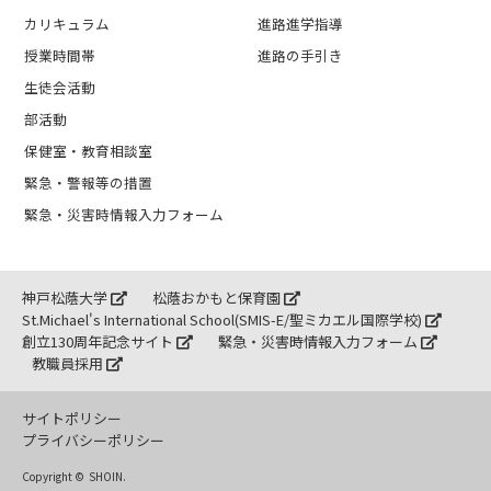
カリキュラム
進路進学指導
授業時間帯
進路の手引き
生徒会活動
部活動
保健室・教育相談室
緊急・警報等の措置
緊急・災害時情報入力フォーム
神戸松蔭大学
松蔭おかもと保育園
St.Michael's International School(SMIS-E/聖ミカエル国際学校)
創立130周年記念サイト
緊急・災害時情報入力フォーム
教職員採用
サイトポリシー
プライバシーポリシー
Copyright ©
SHOIN.