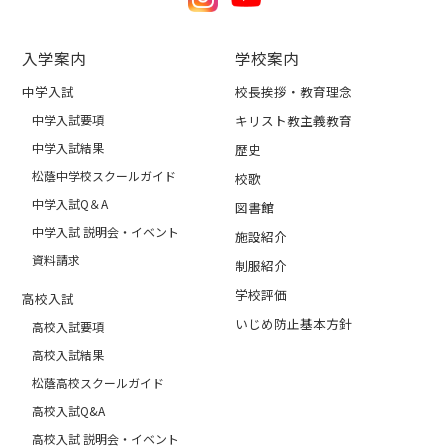
入学案内
学校案内
中学入試
校長挨拶・教育理念
中学入試要項
キリスト教主義教育
中学入試結果
歴史
松蔭中学校スクールガイド
校歌
中学入試Q＆A
図書館
中学入試 説明会・イベント
施設紹介
資料請求
制服紹介
学校評価
高校入試
いじめ防止基本方針
高校入試要項
高校入試結果
松蔭高校スクールガイド
高校入試Q&A
高校入試 説明会・イベント