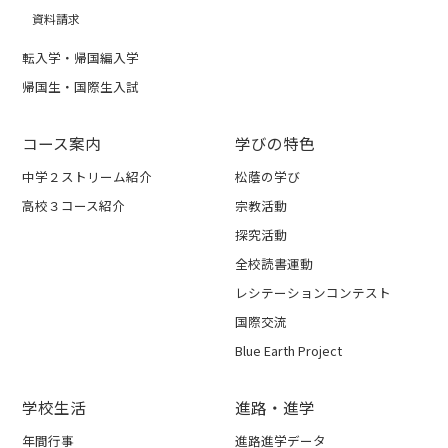
資料請求
転入学・帰国編入学
帰国生・国際生入試
コース案内
学びの特色
中学２ストリーム紹介
松蔭の学び
高校３コース紹介
宗教活動
探究活動
全校読書運動
レシテーションコンテスト
国際交流
Blue Earth Project
学校生活
進路・進学
年間行事
進路進学データ