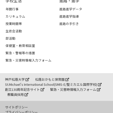
学校生活
進路・進学
年間行事
進路進学データ
カリキュラム
進路進学指導
授業時間帯
進路の手引き
生徒会活動
部活動
保健室・教育相談室
緊急・警報等の措置
緊急・災害時情報入力フォーム
神戸松蔭大学
松蔭おかもと保育園
St.Michael's International School(SMIS-E/聖ミカエル国際学校)
創立130周年記念サイト
緊急・災害時情報入力フォーム
教職員採用
サイトポリシー
プライバシーポリシー