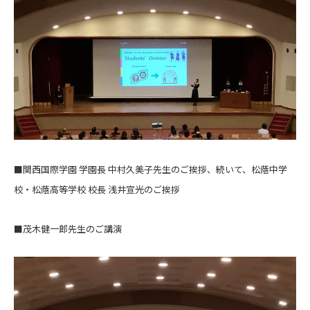
■関西国際学園 学園長 中村久美子先生のご挨拶、続いて、松蔭中学
校・松蔭高等学校 校長 浅井宣光のご挨拶
■茂木健一郎先生のご講演