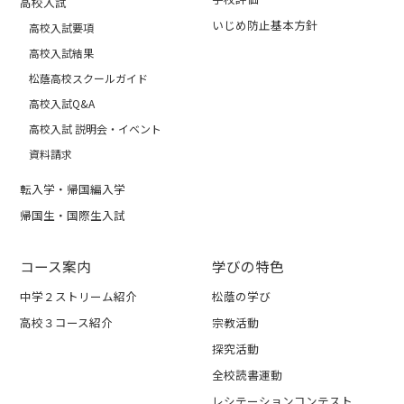
高校入試
いじめ防止基本方針
高校入試要項
高校入試結果
松蔭高校スクールガイド
高校入試Q&A
高校入試 説明会・イベント
資料請求
転入学・帰国編入学
帰国生・国際生入試
コース案内
学びの特色
中学２ストリーム紹介
松蔭の学び
高校３コース紹介
宗教活動
探究活動
全校読書運動
レシテーションコンテスト