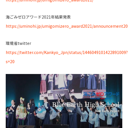
海ごみゼロアワード2021年結果発表
https://uminohi.jp/umigomizero_award2021/announcement20
環境省twitter
https://twitter.com/Kankyo_Jpn/status/1446049101422891009?
s=20