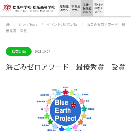
生徒・
寄付を
受験生
卒業生
保護者
お考え
の方へ
の方へ
の方へ
の方へ
ホーム
Shoin News
イベント
,
探究活動
海ごみゼロアワード 最
優秀賞 受賞
探究活動
2021.10.07
海ごみゼロアワード 最優秀賞 受賞