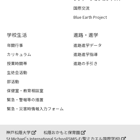
国際交流
Blue Earth Project
学校生活
進路・進学
年間行事
進路進学データ
カリキュラム
進路進学指導
授業時間帯
進路の手引き
生徒会活動
部活動
保健室・教育相談室
緊急・警報等の措置
緊急・災害時情報入力フォーム
神戸松蔭大学
松蔭おかもと保育園
St.Michael's International School(SMIS-E/聖ミカエル国際学校)