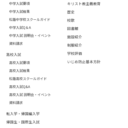
中学入試要項
キリスト教主義教育
中学入試結果
歴史
松蔭中学校スクールガイド
校歌
中学入試Q＆A
図書館
中学入試 説明会・イベント
施設紹介
資料請求
制服紹介
学校評価
高校入試
いじめ防止基本方針
高校入試要項
高校入試結果
松蔭高校スクールガイド
高校入試Q&A
高校入試 説明会・イベント
資料請求
転入学・帰国編入学
帰国生・国際生入試