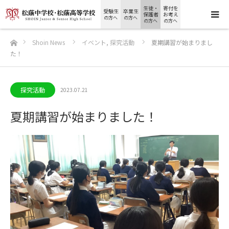
生徒・
寄付を
受験生
卒業生
保護者
お考え
の方へ
の方へ
の方へ
の方へ
ホーム
Shoin News
イベント
,
探究活動
夏期講習が始まりまし
た！
探究活動
2023.07.21
夏期講習が始まりました！