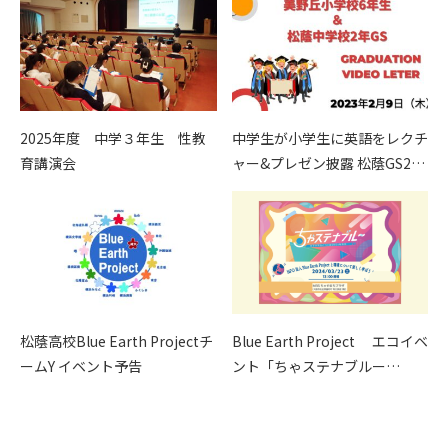
2025年度 中学３年生 性教
中学生が小学生に英語をレクチ
育講演会
ャー&プレゼン披露 松蔭GS2…
松蔭高校Blue Earth Projectチ
Blue Earth Project エコイベ
ームY イベント予告
ント「ちゃステナブルー…