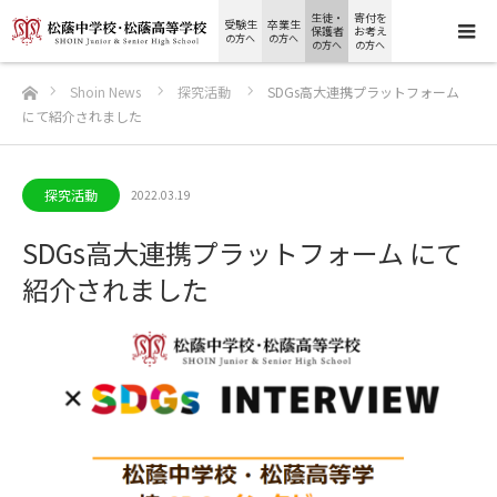
生徒・
寄付を
受験生
卒業生
保護者
お考え
の方へ
の方へ
の方へ
の方へ
ホーム
Shoin News
探究活動
SDGs高大連携プラットフォーム
にて紹介されました
探究活動
2022.03.19
SDGs高大連携プラットフォーム にて
紹介されました