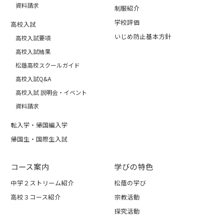
資料請求
制服紹介
学校評価
高校入試
いじめ防止基本方針
高校入試要項
高校入試結果
松蔭高校スクールガイド
高校入試Q&A
高校入試 説明会・イベント
資料請求
転入学・帰国編入学
帰国生・国際生入試
コース案内
学びの特色
中学２ストリーム紹介
松蔭の学び
高校３コース紹介
宗教活動
探究活動