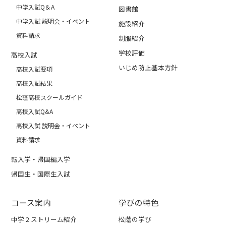
中学入試Q＆A
図書館
中学入試 説明会・イベント
施設紹介
資料請求
制服紹介
学校評価
高校入試
いじめ防止基本方針
高校入試要項
高校入試結果
松蔭高校スクールガイド
高校入試Q&A
高校入試 説明会・イベント
資料請求
転入学・帰国編入学
帰国生・国際生入試
コース案内
学びの特色
中学２ストリーム紹介
松蔭の学び