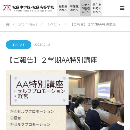
生徒・
寄付を
受験生
卒業生
保護者
お考え
の方へ
の方へ
の方へ
の方へ
ホーム
Shoin News
イベント
【ご報告】２学期AA特別講座
イベント
2025.12.12
【ご報告】２学期AA特別講座