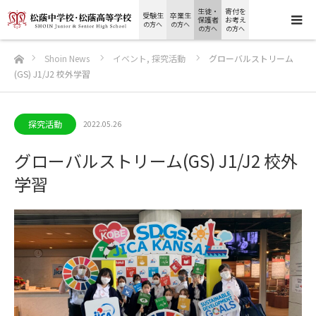
生徒・
寄付を
受験生
卒業生
保護者
お考え
の方へ
の方へ
の方へ
の方へ
ホーム
Shoin News
イベント
,
探究活動
グローバルストリーム
(GS) J1/J2 校外学習
探究活動
2022.05.26
グローバルストリーム(GS) J1/J2 校外
学習