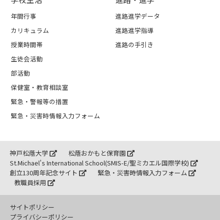
年間行事
進路進学データ
カリキュラム
進路進学指導
授業時間帯
進路の手引き
生徒会活動
部活動
保健室・教育相談室
緊急・警報等の措置
緊急・災害時情報入力フォーム
神戸松蔭大学
松蔭おかもと保育園
St.Michael's International School(SMIS-E/聖ミカエル国際学校)
創立130周年記念サイト
緊急・災害時情報入力フォーム
教職員採用
サイトポリシー
プライバシーポリシー