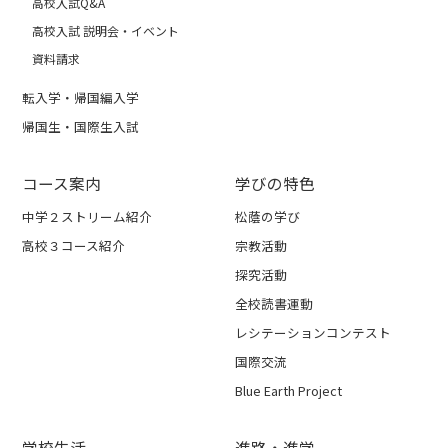
高校入試Q&A
高校入試 説明会・イベント
資料請求
転入学・帰国編入学
帰国生・国際生入試
コース案内
学びの特色
中学２ストリーム紹介
松蔭の学び
高校３コース紹介
宗教活動
探究活動
全校読書運動
レシテーションコンテスト
国際交流
Blue Earth Project
学校生活
進路・進学