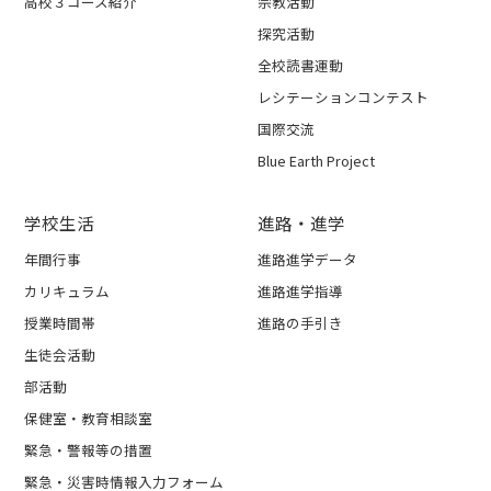
高校３コース紹介
宗教活動
探究活動
全校読書運動
レシテーションコンテスト
国際交流
Blue Earth Project
学校生活
進路・進学
年間行事
進路進学データ
カリキュラム
進路進学指導
授業時間帯
進路の手引き
生徒会活動
部活動
保健室・教育相談室
緊急・警報等の措置
緊急・災害時情報入力フォーム