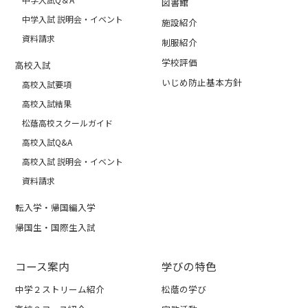
図書館
中学入試 説明会・イベント
施設紹介
資料請求
制服紹介
学校評価
高校入試
いじめ防止基本方針
高校入試要項
高校入試結果
松蔭高校スクールガイド
高校入試Q&A
高校入試 説明会・イベント
資料請求
転入学・帰国編入学
帰国生・国際生入試
コース案内
学びの特色
中学２ストリーム紹介
松蔭の学び