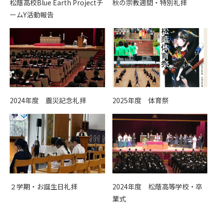
松蔭高校Blue Earth Projectチ
秋の宗教週間・特別礼拝
ームY活動報告
2024年度 震災記念礼拝
2025年度 体育祭
２学期・お誕生日礼拝
2024年度 松蔭高等学校・卒
業式