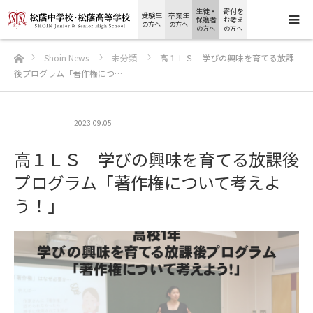
生徒・
寄付を
受験生
卒業生
保護者
お考え
の方へ
の方へ
の方へ
の方へ
ホーム
Shoin News
未分類
高１ＬＳ 学びの興味を育てる放課
後プログラム「著作権につ…
未分類
2023.09.05
高１ＬＳ 学びの興味を育てる放課後
プログラム「著作権について考えよ
う！」