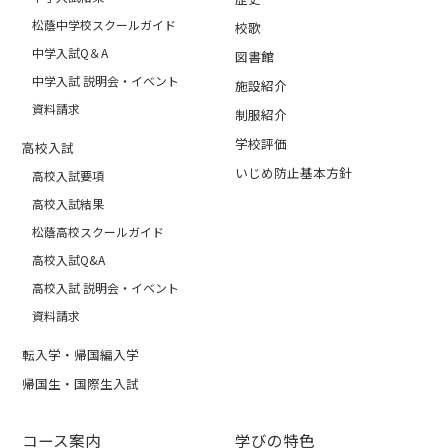
松蔭中学校スクールガイド
校歌
中学入試Q＆A
図書館
中学入試 説明会・イベント
施設紹介
資料請求
制服紹介
学校評価
高校入試
いじめ防止基本方針
高校入試要項
高校入試結果
松蔭高校スクールガイド
高校入試Q&A
高校入試 説明会・イベント
資料請求
転入学・帰国編入学
帰国生・国際生入試
コース案内
学びの特色