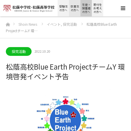
生徒・
寄付を
受験生
卒業生
保護者
お考え
の方へ
の方へ
の方へ
の方へ
ホーム
Shoin News
イベント
,
探究活動
松蔭高校Blue Earth
ProjectチームY 環…
探究活動
2022.10.20
松蔭高校Blue Earth ProjectチームY 環
境啓発イベント予告