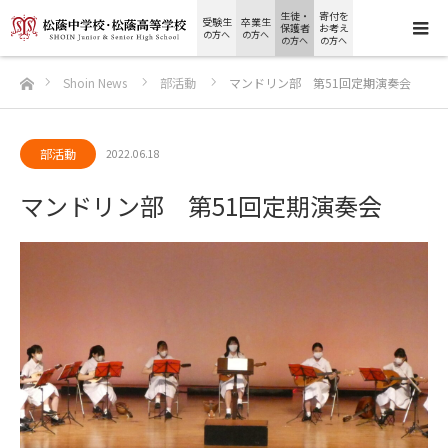
生徒・
寄付を
受験生
卒業生
保護者
お考え
の方へ
の方へ
の方へ
の方へ
ホーム
Shoin News
部活動
マンドリン部 第51回定期演奏会
部活動
2022.06.18
マンドリン部 第51回定期演奏会