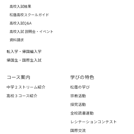
高校入試結果
松蔭高校スクールガイド
高校入試Q&A
高校入試 説明会・イベント
資料請求
転入学・帰国編入学
帰国生・国際生入試
コース案内
学びの特色
中学２ストリーム紹介
松蔭の学び
高校３コース紹介
宗教活動
探究活動
全校読書運動
レシテーションコンテスト
国際交流