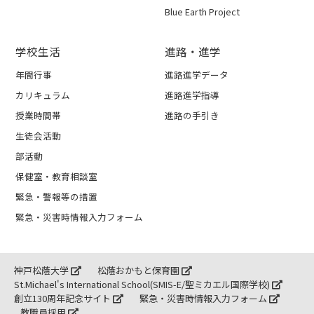
Blue Earth Project
学校生活
進路・進学
年間行事
進路進学データ
カリキュラム
進路進学指導
授業時間帯
進路の手引き
生徒会活動
部活動
保健室・教育相談室
緊急・警報等の措置
緊急・災害時情報入力フォーム
神戸松蔭大学
松蔭おかもと保育園
St.Michael's International School(SMIS-E/聖ミカエル国際学校)
創立130周年記念サイト
緊急・災害時情報入力フォーム
教職員採用