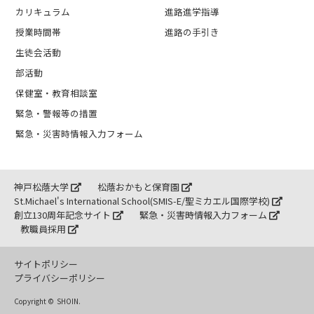
カリキュラム
進路進学指導
授業時間帯
進路の手引き
生徒会活動
部活動
保健室・教育相談室
緊急・警報等の措置
緊急・災害時情報入力フォーム
神戸松蔭大学
松蔭おかもと保育園
St.Michael's International School(SMIS-E/聖ミカエル国際学校)
創立130周年記念サイト
緊急・災害時情報入力フォーム
教職員採用
サイトポリシー
プライバシーポリシー
Copyright ©
SHOIN.