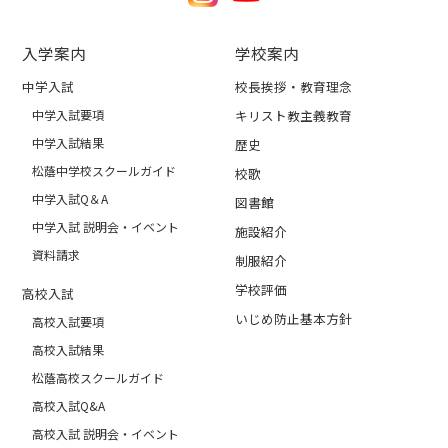
入学案内
学校案内
中学入試
校長挨拶・教育理念
中学入試要項
キリスト教主義教育
中学入試結果
歴史
松蔭中学校スクールガイド
校歌
中学入試Q＆A
図書館
中学入試 説明会・イベント
施設紹介
資料請求
制服紹介
学校評価
高校入試
いじめ防止基本方針
高校入試要項
高校入試結果
松蔭高校スクールガイド
高校入試Q&A
高校入試 説明会・イベント