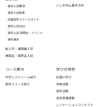
いじめ防止基本方針
高校入試要項
高校入試結果
松蔭高校スクールガイド
高校入試Q&A
高校入試 説明会・イベント
資料請求
転入学・帰国編入学
帰国生・国際生入試
コース案内
学びの特色
中学２ストリーム紹介
松蔭の学び
高校３コース紹介
宗教活動
探究活動
全校読書運動
レシテーションコンテスト