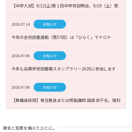
【中学入試】9/12(土)第１回中学校説明会、9/19（土）第
１回課題図書プレゼン入試説明会
2026.07.14
お知らせ
今年の全校読書運動（第57回）は「ひらく」でＰＯＰ
2026.07.06
お知らせ
今年も兵庫学校図書館スタンプラリー2026に参加します
2026.07.06
お知らせ
【教職員採用】専任教員または常勤講師 国語 若干名、理科
(生物)1名 募集
勇気と知恵を備えたひとに。