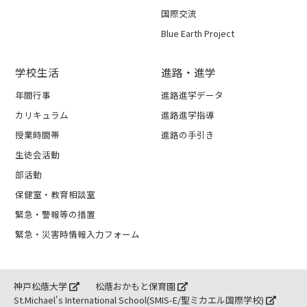
国際交流
Blue Earth Project
学校生活
進路・進学
年間行事
進路進学データ
カリキュラム
進路進学指導
授業時間帯
進路の手引き
生徒会活動
部活動
保健室・教育相談室
緊急・警報等の措置
緊急・災害時情報入力フォーム
神戸松蔭大学
松蔭おかもと保育園
St.Michael's International School(SMIS-E/聖ミカエル国際学校)