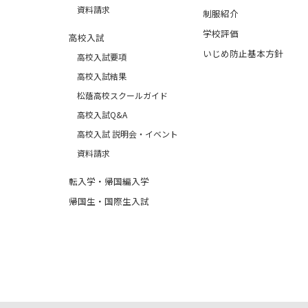
資料請求
制服紹介
学校評価
高校入試
いじめ防止基本方針
高校入試要項
高校入試結果
松蔭高校スクールガイド
高校入試Q&A
高校入試 説明会・イベント
資料請求
転入学・帰国編入学
帰国生・国際生入試