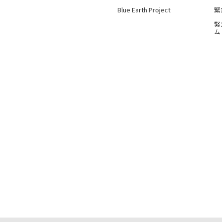
Blue Earth Project
緊
緊
ム