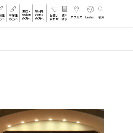
生徒・
寄付を
保護者
お考え
験生
卒業生
お問い
資料
アクセス
English
検索
の方へ
の方へ
方へ
の方へ
合わせ
請求