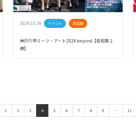
2024.10.24
イベント
部活動
神戸六甲ミーツ・アート2024 beyond【告知第２
弾】
1
2
3
4
5
6
7
8
9
…
11