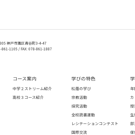
0805 神戸市灘区青谷町3-4-47
8-861-1105 / FAX: 078-861-1887
コース案内
学びの特色
学
中学２ストリーム紹介
松蔭の学び
年
高校３コース紹介
宗教活動
カ
探究活動
授
全校読書運動
生
レシテーションコンテスト
部
国際交流
保