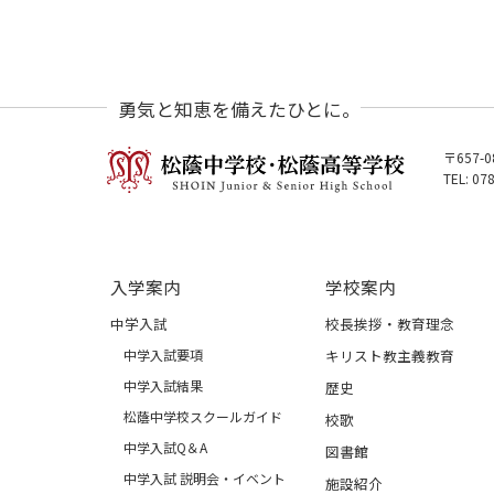
勇気と知恵を備えたひとに。
〒657-
TEL: 07
入学案内
学校案内
中学入試
校長挨拶・教育理念
中学入試要項
キリスト教主義教育
中学入試結果
歴史
松蔭中学校スクールガイド
校歌
中学入試Q＆A
図書館
中学入試 説明会・イベント
施設紹介