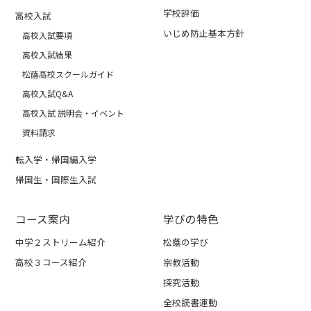
学校評価
高校入試
いじめ防止基本方針
高校入試要項
高校入試結果
松蔭高校スクールガイド
高校入試Q&A
高校入試 説明会・イベント
資料請求
転入学・帰国編入学
帰国生・国際生入試
コース案内
学びの特色
中学２ストリーム紹介
松蔭の学び
高校３コース紹介
宗教活動
探究活動
全校読書運動