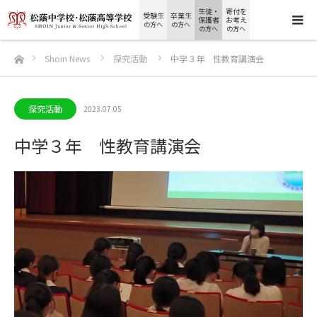
生徒・
寄付を
受験生
卒業生
保護者
お考え
の方へ
の方へ
の方へ
の方へ
ホーム
Shoin News
探究活動
中学３年 性教育講演会
探究活動
2023.07.05
中学３年 性教育講演会