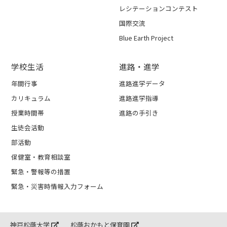
レシテーションコンテスト
国際交流
Blue Earth Project
学校生活
進路・進学
年間行事
進路進学データ
カリキュラム
進路進学指導
授業時間帯
進路の手引き
生徒会活動
部活動
保健室・教育相談室
緊急・警報等の措置
緊急・災害時情報入力フォーム
神戸松蔭大学
松蔭おかもと保育園