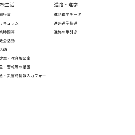
校生活
進路・進学
間行事
進路進学データ
リキュラム
進路進学指導
業時間帯
進路の手引き
徒会活動
活動
健室・教育相談室
急・警報等の措置
急・災害時情報入力フォー