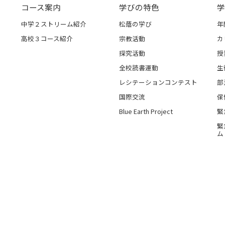
コース案内
学びの特色
学
中学２ストリーム紹介
松蔭の学び
年
高校３コース紹介
宗教活動
カ
探究活動
授
全校読書運動
生
レシテーションコンテスト
部
国際交流
保
Blue Earth Project
緊
緊
ム