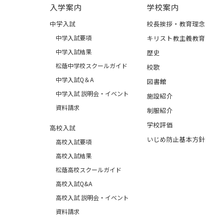
入学案内
学校案内
中学入試
校長挨拶・教育理念
中学入試要項
キリスト教主義教育
中学入試結果
歴史
松蔭中学校スクールガイド
校歌
中学入試Q＆A
図書館
中学入試 説明会・イベント
施設紹介
資料請求
制服紹介
学校評価
高校入試
いじめ防止基本方針
高校入試要項
高校入試結果
松蔭高校スクールガイド
高校入試Q&A
高校入試 説明会・イベント
資料請求