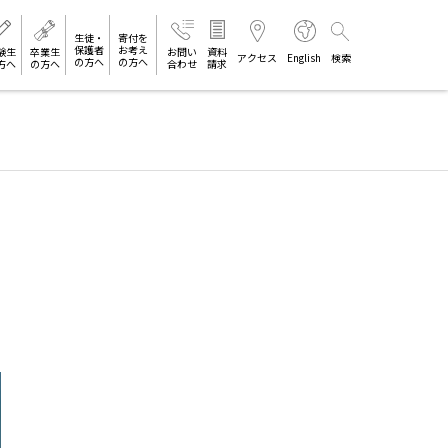
生徒・
寄付を
保護者
お考え
験生
卒業生
お問い
資料
アクセス
English
検索
の方へ
の方へ
方へ
の方へ
合わせ
請求