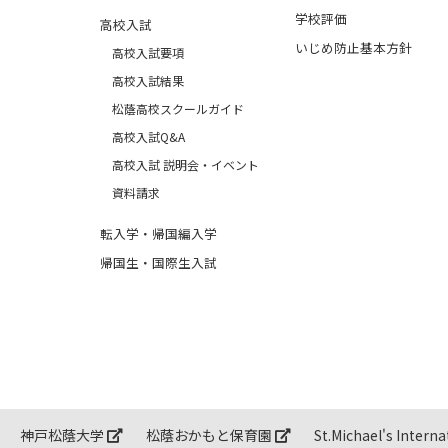
学校評価
高校入試
いじめ防止基本方針
高校入試要項
高校入試結果
松蔭高校スクールガイド
高校入試Q&A
高校入試 説明会・イベント
資料請求
転入学・帰国編入学
帰国生・国際生入試
神戸松蔭大学
松蔭おかもと保育園
St.Michael's Int