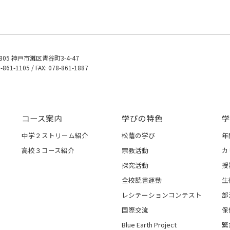
0805 神戸市灘区青谷町3-4-47
8-861-1105 / FAX: 078-861-1887
コース案内
学びの特色
学
中学２ストリーム紹介
松蔭の学び
年
高校３コース紹介
宗教活動
カ
探究活動
授
全校読書運動
生
レシテーションコンテスト
部
国際交流
保
Blue Earth Project
緊