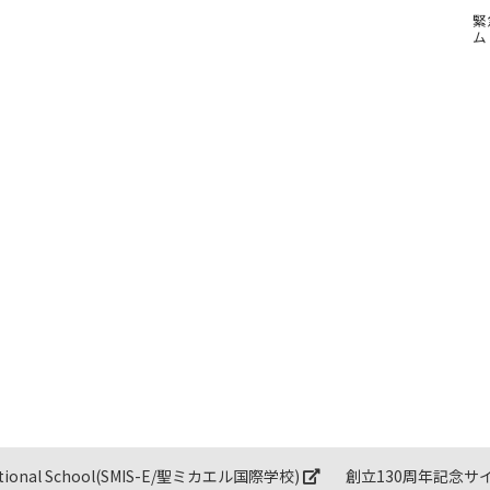
緊
ム
ernational School(SMIS-E/聖ミカエル国際学校)
創立130周年記念サ