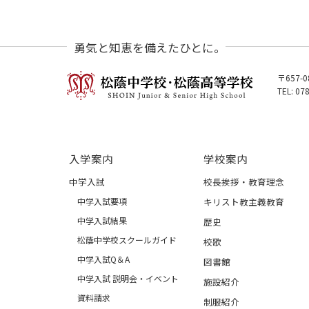
勇気と知恵を備えたひとに。
〒657-
TEL: 07
入学案内
学校案内
中学入試
校長挨拶・教育理念
中学入試要項
キリスト教主義教育
中学入試結果
歴史
松蔭中学校スクールガイド
校歌
中学入試Q＆A
図書館
中学入試 説明会・イベント
施設紹介
資料請求
制服紹介