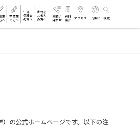
生徒・
寄付を
保護者
お考え
験生
卒業生
お問い
資料
アクセス
English
検索
の方へ
の方へ
方へ
の方へ
合わせ
請求
以下、本学）の公式ホームページです。以下の注