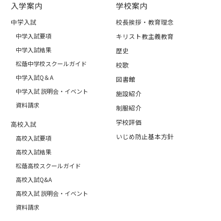
入学案内
学校案内
中学入試
校長挨拶・教育理念
中学入試要項
キリスト教主義教育
中学入試結果
歴史
松蔭中学校スクールガイド
校歌
中学入試Q＆A
図書館
中学入試 説明会・イベント
施設紹介
資料請求
制服紹介
学校評価
高校入試
いじめ防止基本方針
高校入試要項
高校入試結果
松蔭高校スクールガイド
高校入試Q&A
高校入試 説明会・イベント
資料請求