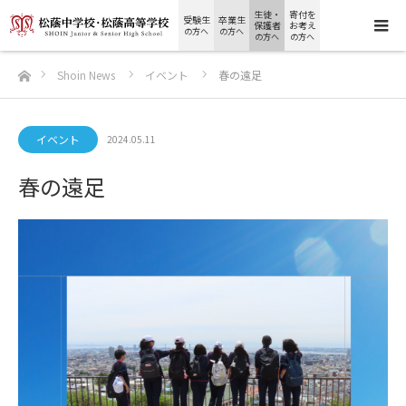
生徒・
寄付を
受験生
卒業生
保護者
お考え
の方へ
の方へ
の方へ
の方へ
ホーム
Shoin News
イベント
春の遠足
イベント
2024.05.11
春の遠足