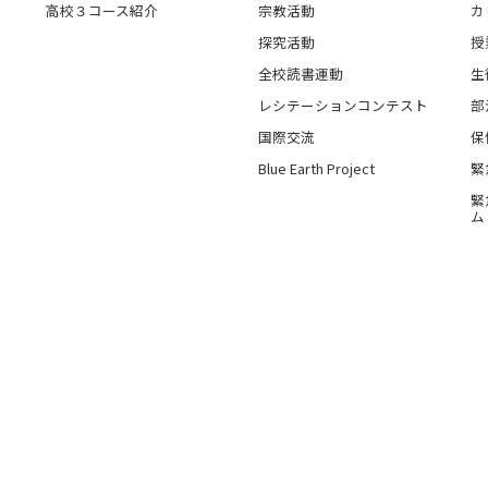
高校３コース紹介
宗教活動
カ
探究活動
授
全校読書運動
生
レシテーションコンテスト
部
国際交流
保
Blue Earth Project
緊
緊
ム