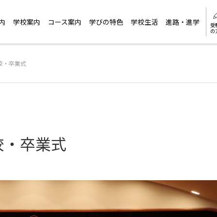
内
学校案内
コース案内
学びの特色
学校生活
進路・進学
受
の
校・卒業式
校・卒業式