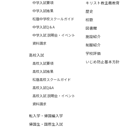
中学入試要項
キリスト教主義教育
中学入試結果
歴史
松蔭中学校スクールガイド
校歌
中学入試Q＆A
図書館
中学入試 説明会・イベント
施設紹介
資料請求
制服紹介
学校評価
高校入試
いじめ防止基本方針
高校入試要項
高校入試結果
松蔭高校スクールガイド
高校入試Q&A
高校入試 説明会・イベント
資料請求
転入学・帰国編入学
帰国生・国際生入試