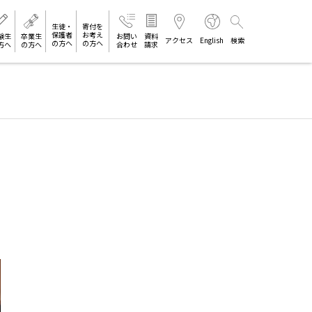
生徒・
寄付を
保護者
お考え
験生
卒業生
お問い
資料
アクセス
English
検索
の方へ
の方へ
方へ
の方へ
合わせ
請求