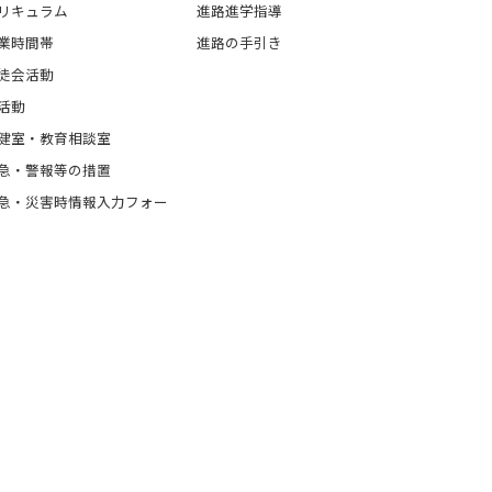
リキュラム
進路進学指導
業時間帯
進路の手引き
徒会活動
活動
健室・教育相談室
急・警報等の措置
急・災害時情報入力フォー