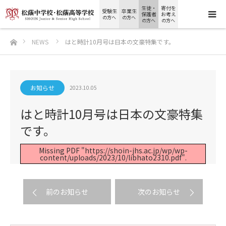
生徒・
寄付を
受験生
卒業生
保護者
お考え
の方へ
の方へ
の方へ
の方へ
ホーム
NEWS
はと時計10月号は日本の文豪特集です。
お知らせ
2023.10.05
はと時計10月号は日本の文豪特集
です。
Missing PDF "https://shoin-jhs.ac.jp/wp/wp-
content/uploads/2023/10/libhato2310.pdf".
前のお知らせ
次のお知らせ