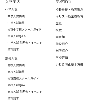
入学案内
学校案内
中学入試
校長挨拶・教育理念
中学入試要項
キリスト教主義教育
中学入試結果
歴史
松蔭中学校スクールガイド
校歌
中学入試Q＆A
図書館
中学入試 説明会・イベント
施設紹介
資料請求
制服紹介
学校評価
高校入試
いじめ防止基本方針
高校入試要項
高校入試結果
松蔭高校スクールガイド
高校入試Q&A
高校入試 説明会・イベント
資料請求