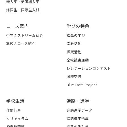
転入学・帰国編入学
帰国生・国際生入試
コース案内
学びの特色
中学２ストリーム紹介
松蔭の学び
高校３コース紹介
宗教活動
探究活動
全校読書運動
レシテーションコンテスト
国際交流
Blue Earth Project
学校生活
進路・進学
年間行事
進路進学データ
カリキュラム
進路進学指導
授業時間帯
進路の手引き