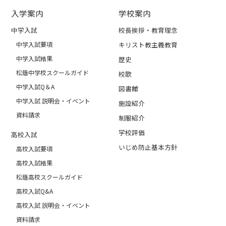
入学案内
学校案内
中学入試
校長挨拶・教育理念
中学入試要項
キリスト教主義教育
中学入試結果
歴史
松蔭中学校スクールガイド
校歌
中学入試Q＆A
図書館
中学入試 説明会・イベント
施設紹介
資料請求
制服紹介
学校評価
高校入試
いじめ防止基本方針
高校入試要項
高校入試結果
松蔭高校スクールガイド
高校入試Q&A
高校入試 説明会・イベント
資料請求