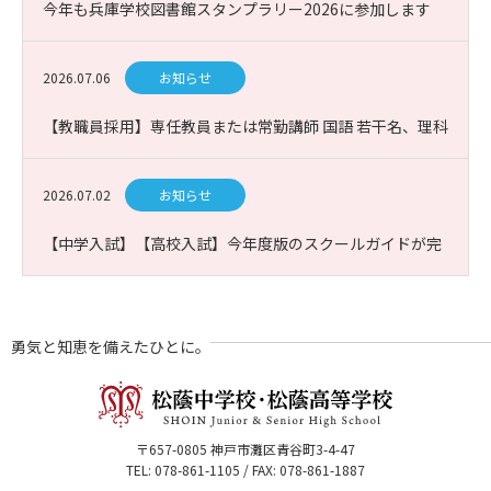
今年も兵庫学校図書館スタンプラリー2026に参加します
2026.07.06
お知らせ
【教職員採用】専任教員または常勤講師 国語 若干名、理科
(生物)1名 募集
2026.07.02
お知らせ
【中学入試】【高校入試】今年度版のスクールガイドが完
成！
勇気と知恵を備えたひとに。
〒657-0805 神戸市灘区青谷町3-4-47
TEL: 078-861-1105 / FAX: 078-861-1887