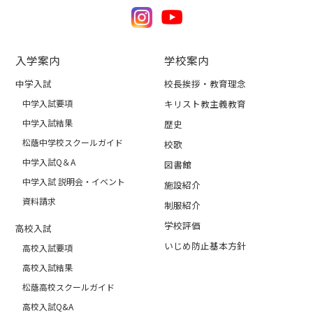
入学案内
学校案内
中学入試
校長挨拶・教育理念
中学入試要項
キリスト教主義教育
中学入試結果
歴史
松蔭中学校スクールガイド
校歌
中学入試Q＆A
図書館
中学入試 説明会・イベント
施設紹介
資料請求
制服紹介
学校評価
高校入試
いじめ防止基本方針
高校入試要項
高校入試結果
松蔭高校スクールガイド
高校入試Q&A