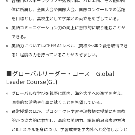
各種目のスポーツクラブや競技団体、バレエ団、その他の団
体に所属し、全国大会や国際大会、国際コンクールでの活躍
を目標とし、高校生として学業との両立をめざしている。
英語コミュニケーション力の向上に意欲的に取り組むことが
できる。
英語力についてはCEFR A1レベル（英検3～準２級を取得でき
る）程度の力を持っていることがのぞましい。
■
グローバルリーダー・コース Global
Leader Course(GL)
グローバルな学びを視野に国内、海外大学への進学を考え、
国際的な活動や仕事に就くことを希望している。
通常授業のほか、プロジェクト学習や理数探究授業にも意欲
的かつ協力的に参加し、高度な英語力、論理的思考表現方法
とICTスキルを身につけ、学習成果を学内外へと発信しようと