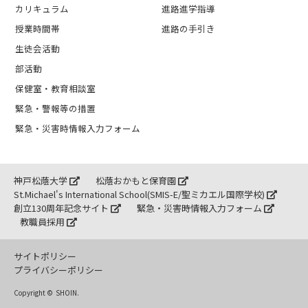
カリキュラム
進路進学指導
授業時間帯
進路の手引き
生徒会活動
部活動
保健室・教育相談室
緊急・警報等の措置
緊急・災害時情報入力フォーム
神戸松蔭大学
松蔭おかもと保育園
St.Michael's International School(SMIS-E/聖ミカエル国際学校)
創立130周年記念サイト
緊急・災害時情報入力フォーム
教職員採用
サイトポリシー
プライバシーポリシー
Copyright ©
SHOIN.