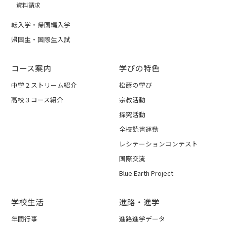
資料請求
転入学・帰国編入学
帰国生・国際生入試
コース案内
学びの特色
中学２ストリーム紹介
松蔭の学び
高校３コース紹介
宗教活動
探究活動
全校読書運動
レシテーションコンテスト
国際交流
Blue Earth Project
学校生活
進路・進学
年間行事
進路進学データ