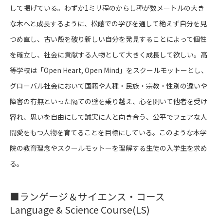
して掲げている。わずか1ミリ程のからし種が数メートルの大き
な木へと成長するように、松蔭での学びを通して絶えず自分を見
つめ直し、古い殻を破り新しい自分を発見することによって個性
を確立し、社会に貢献する人物として大きく成長して欲しい。高
等学校は「Open Heart, Open Mind」をスクールモットーとし、
グローバル社会において国籍や人種・民族・宗教・性別の違いや
障害の有無といった隔ての壁を乗り越え、心を開いて他者を受け
容れ、思いを自由にして誠実に人と向き合う、公平でフェアな人
間愛をもつ人物を育てることを目標にしている。このような本学
院の教育理念やスクールモットーを理解する生徒の入学生を求め
る。
■
ランゲージ＆サイエンス・コース
Language & Science Course(LS)