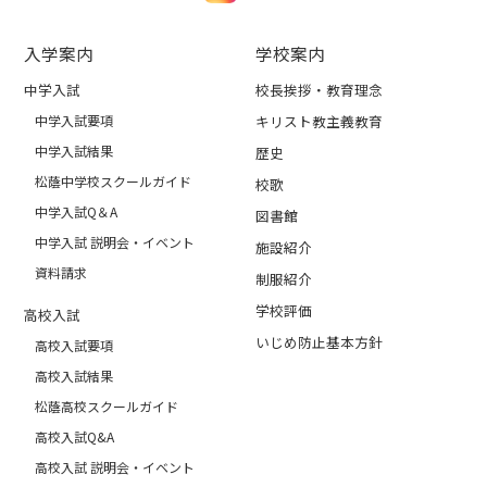
入学案内
学校案内
中学入試
校長挨拶・教育理念
中学入試要項
キリスト教主義教育
中学入試結果
歴史
松蔭中学校スクールガイド
校歌
中学入試Q＆A
図書館
中学入試 説明会・イベント
施設紹介
資料請求
制服紹介
学校評価
高校入試
いじめ防止基本方針
高校入試要項
高校入試結果
松蔭高校スクールガイド
高校入試Q&A
高校入試 説明会・イベント