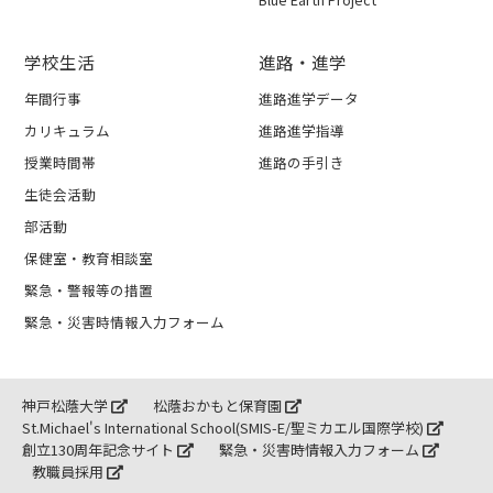
学校生活
進路・進学
年間行事
進路進学データ
カリキュラム
進路進学指導
授業時間帯
進路の手引き
生徒会活動
部活動
保健室・教育相談室
緊急・警報等の措置
緊急・災害時情報入力フォーム
神戸松蔭大学
松蔭おかもと保育園
St.Michael's International School(SMIS-E/聖ミカエル国際学校)
創立130周年記念サイト
緊急・災害時情報入力フォーム
教職員採用