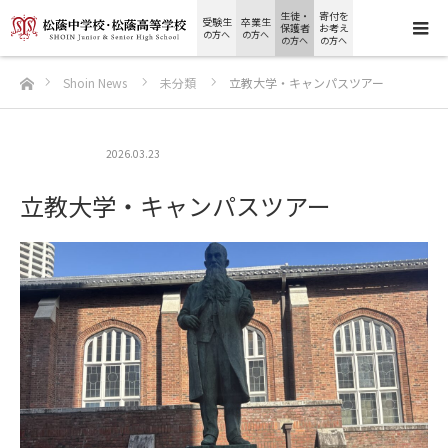
生徒・
寄付を
受験生
卒業生
保護者
お考え
の方へ
の方へ
の方へ
の方へ
ホーム
Shoin News
未分類
立教大学・キャンパスツアー
未分類
2026.03.23
立教大学・キャンパスツアー