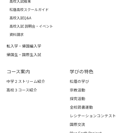
高校入試結果
松蔭高校スクールガイド
高校入試Q&A
高校入試 説明会・イベント
資料請求
転入学・帰国編入学
帰国生・国際生入試
コース案内
学びの特色
中学２ストリーム紹介
松蔭の学び
高校３コース紹介
宗教活動
探究活動
全校読書運動
レシテーションコンテスト
国際交流
Blue Earth Project